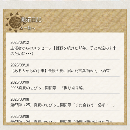
開拓日記
一覧へ
2025/08/12
主催者からのメッセージ【挑戦を続けた13年。子ども達の未来
のために･･･】
2025/08/10
【ある人からの手紙】最後の夏に届いた言葉”諦めない約束”
2025/08/09
2025真夏のちびっこ開拓隊 『振り返り編』
2025/08/08
第67陣（25）真夏のちびっこ開拓隊『また会おう！必ず・・』
2025/08/08
第67陣（24）真夏のちびっこ開拓隊『仲間と駆け抜けた日々
と、涙の手紙』