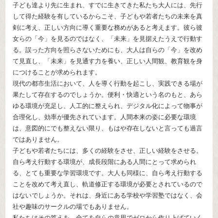
子ども達より先に生まれ、すでに生きてきた私たち大人には、先行
して得た経験を有しているからこそ、子どもや若者たちの未来を真
剣に考え、正しい方向に導く重要な務めがあると考えます。彼ら彼
女らの「今」を見るのではなく、「未来」を見据えたうえで行動す
る。誤った方向を照らさないためにも、大人は自らの「今」を改め
て見直し、「未来」を見通す力を養い、正しい人間観、教育観を身
につけることが求められます。
現代の都市生活において、人を導く行動を起こし、実践できる場が
果たして存在するのでしょうか。便利・快適という名のもと、あら
ゆる環境が充足し、人工的に整えられ、デジタル化によって物事が
合理化し、効率が優先されています。人間本来の姿に必要な環境
は、意図的にでも整えない限り、もはや存在しないと言っても過言
ではありません。
子どもや若者たちには、多くの経験をさせ、正しい経験をさせる。
自ら考え行動する環境が、成長段階にある人間にとって求められ
る、とても重要な学習環境です。大人も同様に、自ら考え行動する
ことを改めて考え直し、軌道修正する環境が必要とされているので
はないでしょうか。それは、身近にある学校や学習塾ではなく、会
社や趣味のサークルの場でもありません。
私たちはその答えを、全てを自らの意思でゼロから作り上げていく