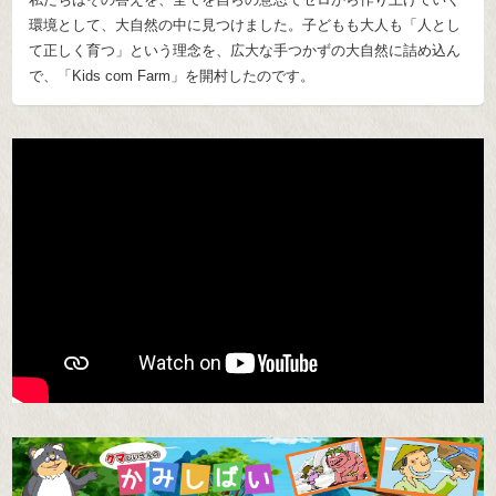
環境として、大自然の中に見つけました。子どもも大人も「人とし
て正しく育つ」という理念を、広大な手つかずの大自然に詰め込ん
で、「Kids com Farm」を開村したのです。