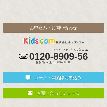
2025/08/08
第67陣（23）真夏のちびっこ開拓隊『最終日の課題は‥‥全力で
遊べ！』
2025/08/08
お申込み・お問い合わせ
第67陣（22）真夏のちびっこ開拓隊『みんなで食べる最後の夜
ごはん』
2025/08/08
第67陣（21）真夏のちびっこ開拓隊『全員の力が試されるラス
ワックワク(キッズ)コム
0120-
8909-56
トスパート』
受付/月～土 10:00～18:00
2025/08/07
第67陣（20）真夏のちびっこ開拓隊『力を振り絞れ！』
コース・開拓隊お申込み
2025/08/07
第67陣（19）真夏のちびっこ開拓隊『いよいよ最終章』
お問い合わせフォーム